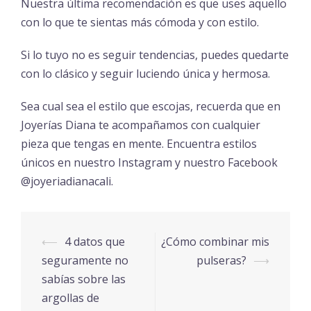
Nuestra última recomendación es que uses aquello
con lo que te sientas más cómoda y con estilo.
Si lo tuyo no es seguir tendencias, puedes quedarte
con lo clásico y seguir luciendo única y hermosa.
Sea cual sea el estilo que escojas, recuerda que en
Joyerías Diana te acompañamos con cualquier
pieza que tengas en mente. Encuentra estilos
únicos en nuestro Instagram y nuestro Facebook
@joyeriadianacali.
Navegación
⟵
4 datos que
¿Cómo combinar mis
de
seguramente no
pulseras?
⟶
entradas
sabías sobre las
argollas de