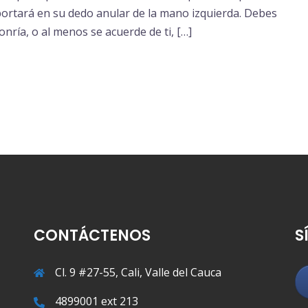
e portará en su dedo anular de la mano izquierda. Debes
onría, o al menos se acuerde de ti, […]
CONTÁCTENOS
S
Cl. 9 #27-55, Cali, Valle del Cauca
4899001 ext 213