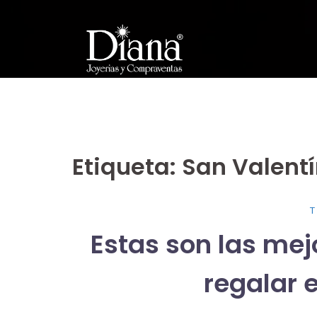
Saltar
al
contenido
Etiqueta:
San Valent
Estas son las mej
regalar 