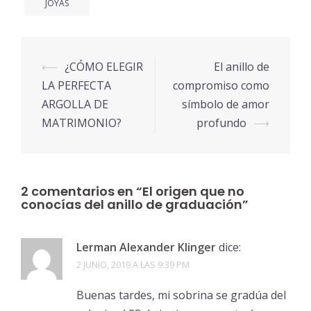
JOYAS
Navegación
⟵
¿CÓMO ELEGIR
El anillo de
de
LA PERFECTA
compromiso como
entradas
ARGOLLA DE
símbolo de amor
MATRIMONIO?
profundo
⟶
2 comentarios en “
El origen que no
conocías del anillo de graduación
”
Lerman Alexander Klinger
dice:
2 JUNIO, 2019 A LAS 9:39 PM
Buenas tardes, mi sobrina se gradúa del